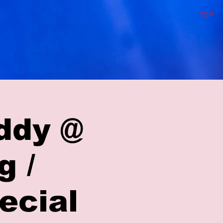
TOP
ddy @
g /
ecial